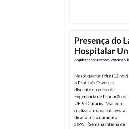
Presença do L
Hospitalar Un
Arquivado sob
Eventos
,
extensão
,
l
Nesta quarta-feira (12.nov)
o Prof Luis Franz e a
discente do curso de
Engenharia de Produção da
UFPel Catarina Macedo
realizaram uma entrevista
de auditório durante a
SIPAT (Semana Interna de