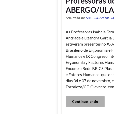
Professoras 
ABERGO/ULAE
Arquivado sob
ABERGO
,
Artigos
,
C
As Professoras Isabela Fer
Andrade e Lizandra Garcia 
estiveram presentes no XX
Brasileiro de Ergonomia e F
Humanos e IX Congreso Int
Ergonomía y Factores Hum
Encontro Rede BRICS Plus 
e Fatores Humanos, que oco
dias 04 e 07 de novembro, 
Fortaleza/CE. O evento, co
Continue lendo