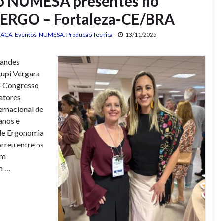
do NUMESA presentes no
RGO – Fortaleza-CE/BRA
TACA
,
Eventos
,
NUMESA
,
Produção Técnica
13/11/2025
nandes
Lupi Vergara
V Congresso
atores
ernacional de
anos e
de Ergonomia
rreu entre os
em
m …