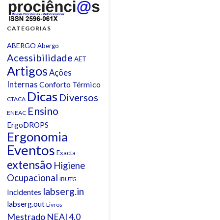
CATEGORIAS
ABERGO
Abergo
Acessibilidade
AET
Artigos
Ações
Internas
Conforto Térmico
Dicas
Diversos
CTACA
Ensino
ENEAC
ErgoDROPS
Ergonomia
Eventos
Exacta
extensão
Higiene
Ocupacional
IBUTG
labserg.in
Incidentes
labserg.out
Livros
Mestrado
NEAI 4.0