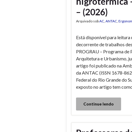
higrotérmica 
– (2026)
Arquivado sob
AC
,
ANTAC
,
Ergonom
Está disponível para leitur
decorrente de trabalhos de
PROGRAU – Programa de 
Arquitetura e Urbanismo, j
artigo foi publicado na Amb
da ANTAC (ISSN 1678-8621
Federal do Rio Grande do S
exposto no artigo tem como
Continue lendo