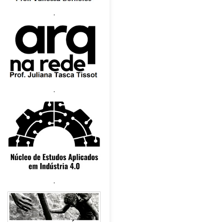
.
.
.