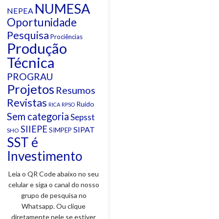
NUMESA
NEPEA
Oportunidade
Pesquisa
Prociências
Produção
Técnica
PROGRAU
Projetos
Resumos
Revistas
Ruído
RICA
RPSO
Sem categoria
Sepsst
SIIEPE
SIPAT
SIMPEP
SHO
SST é
Investimento
Leia o QR Code abaixo no seu
celular e siga o canal do nosso
grupo de pesquisa no
Whatsapp. Ou clique
diretamente nele se estiver