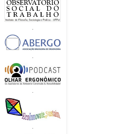
.
.
.
.