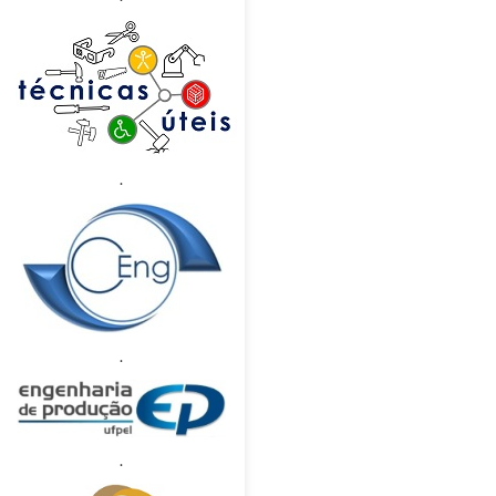
.
.
.