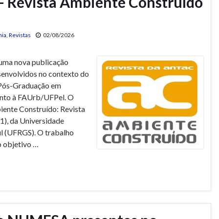
– Revista Ambiente Construído
ia
,
Revistas
02/08/2026
a uma nova publicação
senvolvidos no contexto do
Pós-Graduação em
unto à FAUrb/UFPel. O
iente Construído: Revista
), da Universidade
ul (UFRGS). O trabalho
 objetivo …