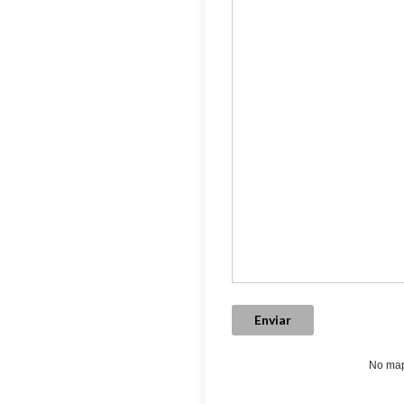
Enviar
No map