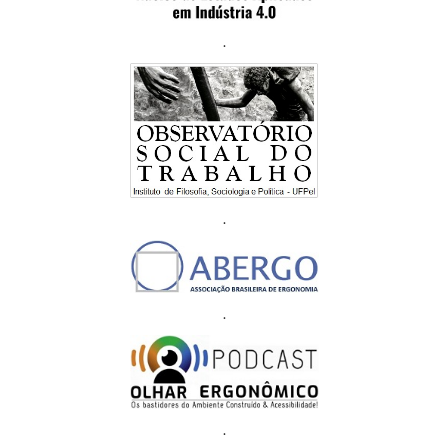
.
.
.
.