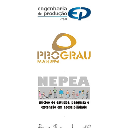
.
.
.