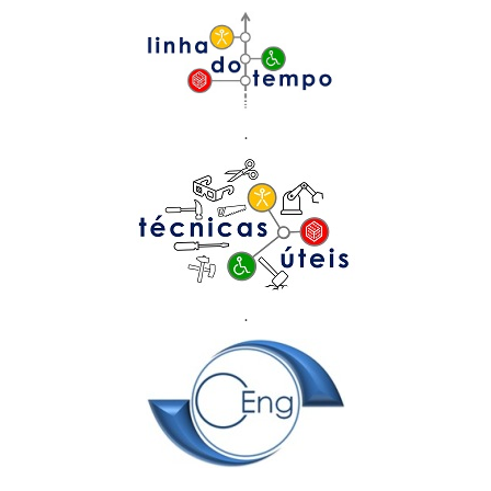
.
.
.