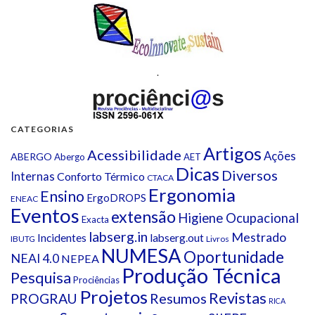
.
CATEGORIAS
Artigos
Acessibilidade
Ações
ABERGO
Abergo
AET
Dicas
Diversos
Internas
Conforto Térmico
CTACA
Ergonomia
Ensino
ErgoDROPS
ENEAC
Eventos
extensão
Higiene Ocupacional
Exacta
labserg.in
Mestrado
Incidentes
labserg.out
IBUTG
Livros
NUMESA
Oportunidade
NEAI 4.0
NEPEA
Produção Técnica
Pesquisa
Prociências
Projetos
Revistas
Resumos
PROGRAU
RICA