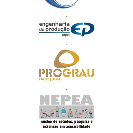
.
.
.