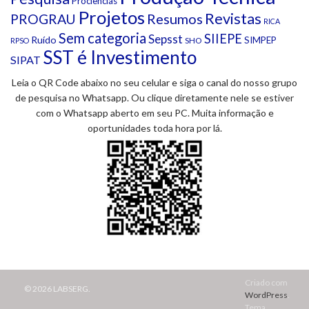
Prociências
Projetos
Revistas
Resumos
PROGRAU
RICA
Sem categoria
SIIEPE
Sepsst
Ruído
SIMPEP
SHO
RPSO
SST é Investimento
SIPAT
Leia o QR Code abaixo no seu celular e siga o canal do nosso grupo
de pesquisa no Whatsapp. Ou clique diretamente nele se estiver
com o Whatsapp aberto em seu PC. Muita informação e
oportunidades toda hora por lá.
Criado com
© 2026 LABSERG.
WordPress
.
Tema