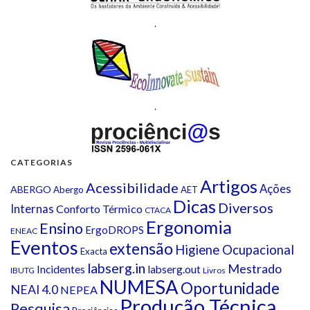
.
.
CATEGORIAS
Artigos
Acessibilidade
Ações
ABERGO
Abergo
AET
Dicas
Diversos
Internas
Conforto Térmico
CTACA
Ergonomia
Ensino
ErgoDROPS
ENEAC
Eventos
extensão
Higiene Ocupacional
Exacta
labserg.in
Mestrado
Incidentes
labserg.out
IBUTG
Livros
NUMESA
Oportunidade
NEAI 4.0
NEPEA
Produção Técnica
Pesquisa