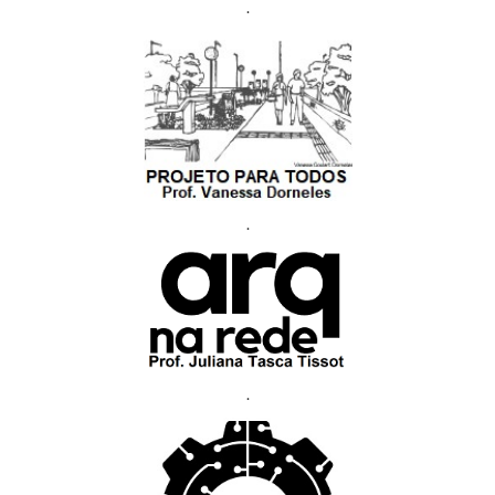
.
.
.