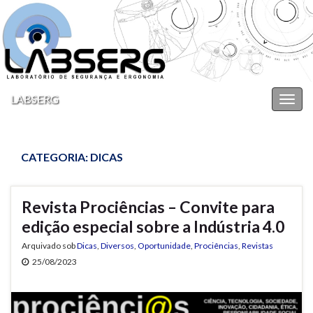
LABSERG
Alter
nave
CATEGORIA:
DICAS
Revista Prociências – Convite para
edição especial sobre a Indústria 4.0
Arquivado sob
Dicas
,
Diversos
,
Oportunidade
,
Prociências
,
Revistas
25/08/2023