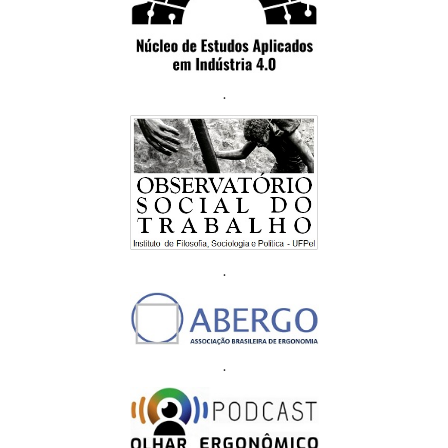
.
.
.