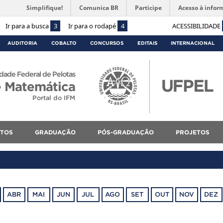
Simplifique!
Comunica BR
Participe
Acesso à infor
Ir para a busca
3
Ir para o rodapé
4
ACESSIBILIDADE
AUDITORIA
COBALTO
CONCURSOS
EDITAIS
INTERNACIONAL
dade Federal de Pelotas
 e Matemática
Portal do IFM
NTOS
GRADUAÇÃO
PÓS-GRADUAÇÃO
PROJETOS
ABR
MAI
JUN
JUL
AGO
SET
OUT
NOV
DEZ