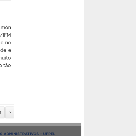
Ramón
a/IFM
do no
lde e
muito
o tão
1
>
S ADMINISTRATIVOS – UFPEL