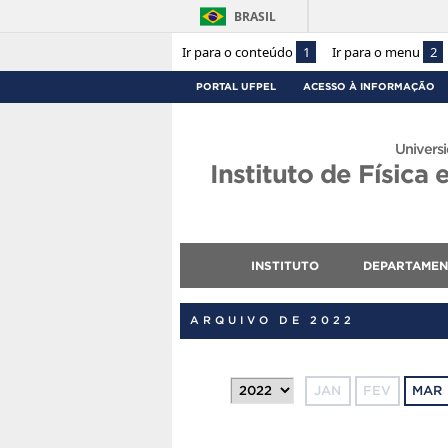
BRASIL
Ir para o conteúdo
1
Ir para o menu
2
PORTAL UFPEL
ACESSO À INFORMAÇÃO
Universi
Instituto de Física
INSTITUTO
DEPARTAME
ARQUIVO DE 2022
JAN
FEV
MAR