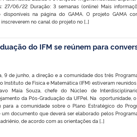
os: 27/06/22 Duração: 3 semanas (online) Mais informaç
ão disponíveis na página do GAMA. O projeto GAMA co
e inscreverem no canal do projeto no […]
duação do IFM se reúnem para conver
ra, 9 de junho, a direção e a comunidade dos três Program
 Instituto de Física e Matemática (IFM) estiveram reunido
tavo Maia Souza, chefe do Núcleo de Interdisciplinari
ejamento da Pós-Graduação da UFPel. Na oportunidade, o 
u para a comunidade sobre o Plano Estratégico do Pro
P é um documento que deverá ser elaborado pelos Program
driênio, de acordo com as orientações da […]