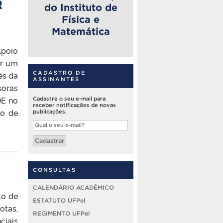
R
do Instituto de
Física e
Matemática
Apoio
ar um
és da
CADASTRO DE
ASSINANTES
soras
DE no
Cadastre o seu e-mail para
receber notificações de novas
to de
publicações.
Qual
o
seu
Cadastrar
e-
mail?
CONSULTAS
CALENDÁRIO ACADÊMICO
to de
ESTATUTO UFPel
otas,
REGIMENTO UFPel
ciais