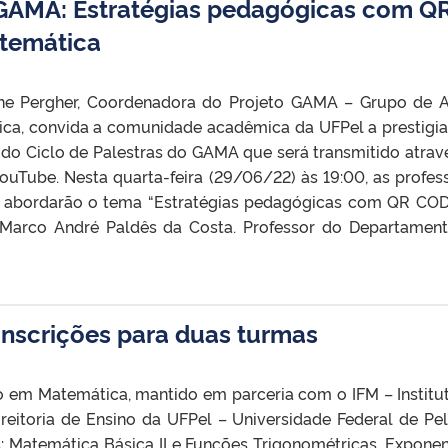
 GAMA: Estratégias pedagógicas com Q
temática
ane Pergher, Coordenadora do Projeto GAMA – Grupo de 
ca, convida a comunidade acadêmica da UFPel a prestigi
do Ciclo de Palestras do GAMA que será transmitido atrav
ouTube. Nesta quarta-feira (29/06/22) às 19:00, as profes
her abordarão o tema “Estratégias pedagógicas com QR CO
: Marco André Paldês da Costa. Professor do Departamen
inscrições para duas turmas
 em Matemática, mantido em parceria com o IFM – Institu
reitoria de Ensino da UFPel – Universidade Federal de Pel
: Matemática Básica II e Funções Trigonométricas, Exponen