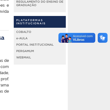
REGULAMENTO DO ENSINO DE
ões e
GRADUAÇÃO
nvida
PLATAFORMAS
INSTITUCIONAIS
COBALTO
sa
e-AULA
PORTAL INSTITUCIONAL
PERGAMUM
WEBMAIL
as de
s com
dade,
prof.
grama
as de