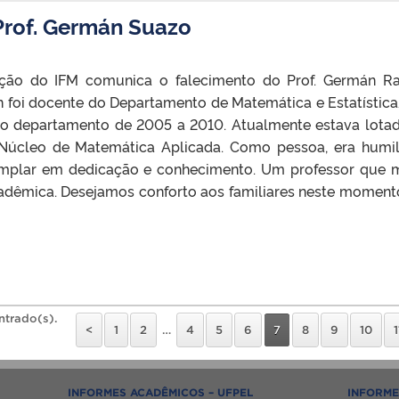
Prof. Germán Suazo
ção do IFM comunica o falecimento do Prof. Germán 
n foi docente do Departamento de Matemática e Estatístic
o departamento de 2005 a 2010. Atualmente estava lota
 Núcleo de Matemática Aplicada. Como pessoa, era humi
xemplar em dedicação e conhecimento. Um professor que 
dêmica. Desejamos conforto aos familiares neste moment
ntrado(s).
<
1
2
…
4
5
6
7
8
9
10
1
INFORMES ACADÊMICOS – UFPEL
INFORME