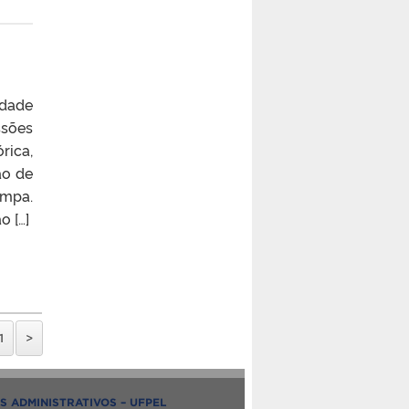
idade
ssões
rica,
ão de
ampa.
 […]
1
>
S ADMINISTRATIVOS – UFPEL