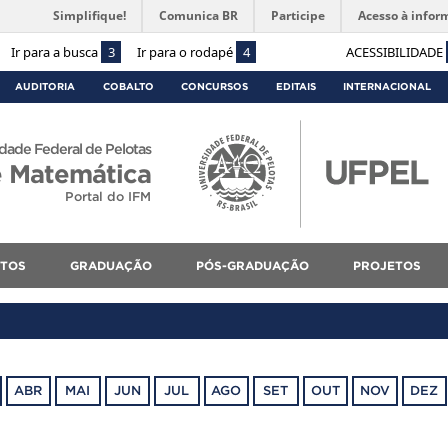
Simplifique!
Comunica BR
Participe
Acesso à infor
Ir para a busca
3
Ir para o rodapé
4
ACESSIBILIDADE
AUDITORIA
COBALTO
CONCURSOS
EDITAIS
INTERNACIONAL
dade Federal de Pelotas
 e Matemática
Portal do IFM
NTOS
GRADUAÇÃO
PÓS-GRADUAÇÃO
PROJETOS
ABR
MAI
JUN
JUL
AGO
SET
OUT
NOV
DEZ