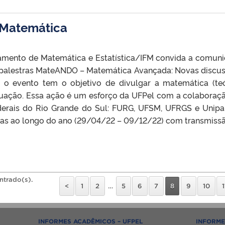
 Matemática
tamento de Matemática e Estatística/IFM convida a comun
de palestras MateANDO – Matemática Avançada: Novas discu
 o evento tem o objetivo de divulgar a matemática (teó
aduação. Essa ação é um esforço da UFPel com a colaboraç
ederais do Rio Grande do Sul: FURG, UFSM, UFRGS e Unip
as ao longo do ano (29/04/22 – 09/12/22) com transmissão
ntrado(s).
<
1
2
…
5
6
7
8
9
10
1
INFORMES ACADÊMICOS – UFPEL
INFORME