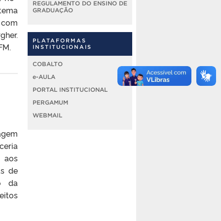
REGULAMENTO DO ENSINO DE
tema
GRADUAÇÃO
h com
gher.
PLATAFORMAS
FM.
INSTITUCIONAIS
COBALTO
e-AULA
PORTAL INSTITUCIONAL
PERGAMUM
WEBMAIL
zagem
ceria
a aos
as de
o da
eitos