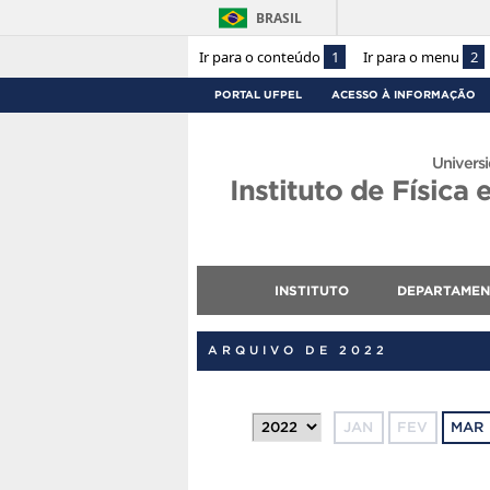
BRASIL
Ir para o conteúdo
1
Ir para o menu
2
PORTAL UFPEL
ACESSO À INFORMAÇÃO
Universi
Instituto de Física
INSTITUTO
DEPARTAME
ARQUIVO DE 2022
JAN
FEV
MAR