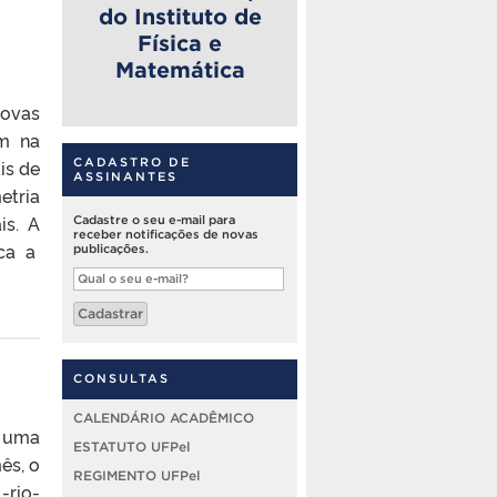
do Instituto de
Física e
Matemática
novas
am na
is de
CADASTRO DE
ASSINANTES
etria
is. A
Cadastre o seu e-mail para
receber notificações de novas
ica a
publicações.
Qual
o
seu
Cadastrar
e-
mail?
CONSULTAS
CALENDÁRIO ACADÊMICO
o uma
ESTATUTO UFPel
ês, o
REGIMENTO UFPel
-rio-