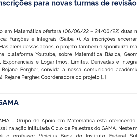
nscrições para novas turmas de revisão
o em Matemática ofertará (06/06/22 – 24/06/22) duas 
a: Funções e Integrais (Saiba +). As inscrições encerr
 Mas além dessas ações, o projeto também disponibiliza ma
na plataforma Youtube, sobre Matemática Básica, Geom
, Exponenciais e Logaritmos, Limites, Derivadas e Integra
a. Rejane Pergher, convida a nossa comunidade acadêm
(a): Rejane Pergher. Coordenadora do projeto […]
 GAMA
GAMA – Grupo de Apoio em Matemática está oferecend
sal na ação intitulada Ciclo de Palestras do GAMA. Neste m
 é o professor Vinícius Beck do Instituto Federal Sul