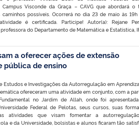
– Campus Visconde da Graça – CAVG que abordará o 
s caminhos possíveis. Ocorrerá no dia 23 de maio às 19
ividade é certificada. Participe! Autor(a): Rejane Per
rofessora do Departamento de Matemática e Estatística, I
sam a oferecer ações de extensão
e pública de ensino
 de Estudos e Investigações da Autorregulação em Aprendi
mática ofereceram uma atividade em conjunto, com a par
Fundamental no Jardim de Allah, onde foi apresentad
niversidade Federal de Pelotas, seus cursos, suas form
das atividades que visam fomentar a autorregulaçã
la e da Universidade, bolsistas e alunos ficaram tão satisf