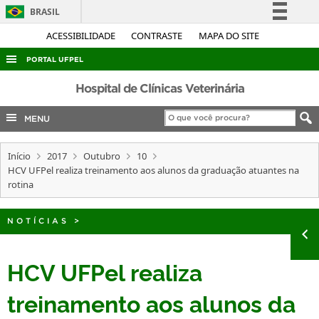
BRASIL
Simplifique!
ACESSIBILIDADE
CONTRASTE
MAPA DO SITE
Comunica BR
PORTAL UFPEL
Participe
ACESSO À INFORMAÇÃO
Hospital de Clínicas Veterinária
Acesso à informação
AUDITORIA
MENU
Legislação
COBALTO
Canais
Início
2017
Outubro
10
CONCURSOS
HCV UFPel realiza treinamento aos alunos da graduação atuantes na
EDITAIS
rotina
INTERNACIONAL
NOTÍCIAS
>
OUVIDORIA
PORTARIAS
HCV UFPel realiza
TELEFONES
treinamento aos alunos da