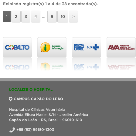
Exibindo registro(s) 1 a 4 de 38 encontrado(s).
1
2
3
4
…
9
10
>
LOCALIZE O HOSPITAL
CAMPUS CAPÃO DO LEÃO
Hospital de Clínicas Veterinária
Avenida Eliseu Maciel S/N - Jardim América
Capão do Leão - RS, Brasil - 96010-610
+55 (53) 99150-1303