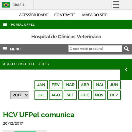
BRASIL
Simplifique!
ACESSIBILIDADE
CONTRASTE
MAPA DO SITE
Comunica BR
PORTAL UFPEL
Participe
ACESSO À INFORMAÇÃO
Hospital de Clínicas Veterinária
Acesso à informação
AUDITORIA
MENU
Legislação
COBALTO
Canais
ARQUIVO DE 2017
CONCURSOS
EDITAIS
JAN
FEV
MAR
ABR
MAI
JUN
INTERNACIONAL
JUL
AGO
SET
OUT
NOV
DEZ
OUVIDORIA
PORTARIAS
HCV UFPel comunica
TELEFONES
20/12/2017