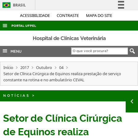
BRASIL
Simplifique!
ACESSIBILIDADE
CONTRASTE
MAPA DO SITE
Comunica BR
PORTAL UFPEL
Participe
ACESSO À INFORMAÇÃO
Hospital de Clínicas Veterinária
Acesso à informação
AUDITORIA
MENU
Legislação
COBALTO
Canais
Início
2017
Outubro
04
CONCURSOS
Setor de Clínica Cirúrgica de Equinos realiza prestação de serviço
EDITAIS
constante na rotina e no ambulatório CEVAL
INTERNACIONAL
NOTÍCIAS
>
OUVIDORIA
PORTARIAS
Setor de Clínica Cirúrgica
TELEFONES
de Equinos realiza