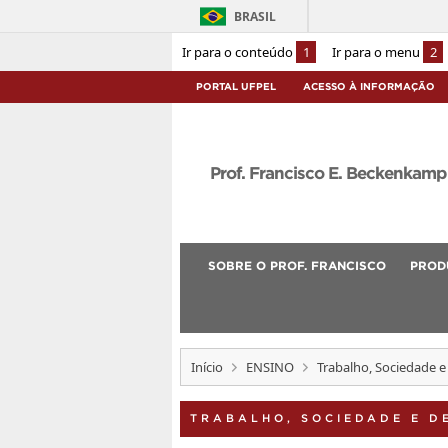
BRASIL
Ir para o conteúdo
1
Ir para o menu
2
PORTAL UFPEL
ACESSO À INFORMAÇÃO
Prof. Francisco E. Beckenkamp
SOBRE O PROF. FRANCISCO
PROD
Início
ENSINO
Trabalho, Sociedade e
TRABALHO, SOCIEDADE E D