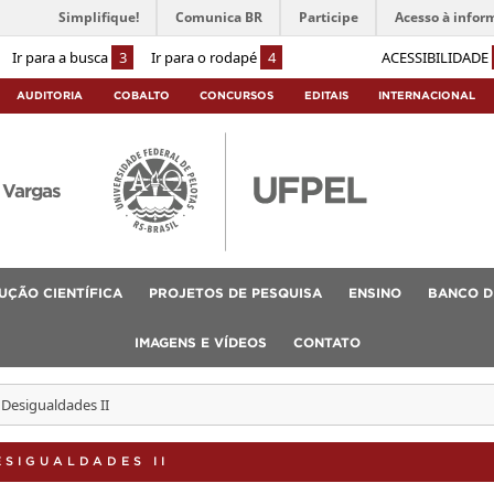
Simplifique!
Comunica BR
Participe
Acesso à infor
Ir para a busca
3
Ir para o rodapé
4
ACESSIBILIDADE
AUDITORIA
COBALTO
CONCURSOS
EDITAIS
INTERNACIONAL
 Vargas
UÇÃO CIENTÍFICA
PROJETOS DE PESQUISA
ENSINO
BANCO D
IMAGENS E VÍDEOS
CONTATO
 Desigualdades II
ESIGUALDADES II