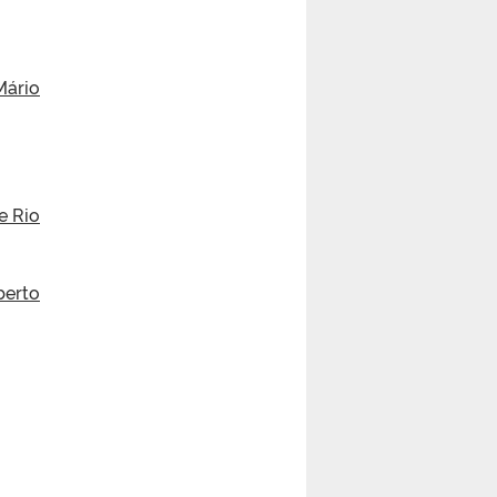
Mário
e Rio
berto