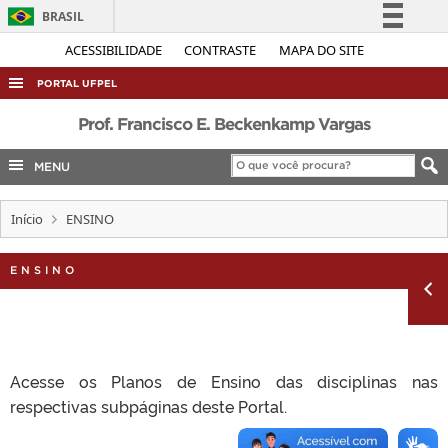
BRASIL
Simplifique!
ACESSIBILIDADE
CONTRASTE
MAPA DO SITE
Comunica BR
PORTAL UFPEL
Participe
ACESSO À INFORMAÇÃO
Prof. Francisco E. Beckenkamp Vargas
Acesso à informação
AUDITORIA
MENU
Legislação
COBALTO
Canais
Início
ENSINO
CONCURSOS
EDITAIS
ENSINO
INTERNACIONAL
OUVIDORIA
PORTARIAS
Acesse os Planos de Ensino das disciplinas nas
TELEFONES
respectivas subpáginas deste Portal.