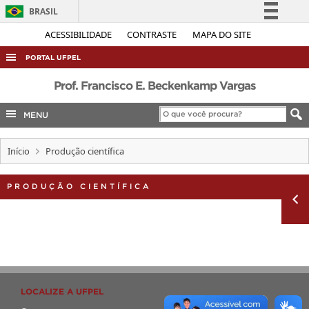
BRASIL
Simplifique!
ACESSIBILIDADE
CONTRASTE
MAPA DO SITE
Comunica BR
PORTAL UFPEL
Participe
ACESSO À INFORMAÇÃO
Prof. Francisco E. Beckenkamp Vargas
Acesso à informação
AUDITORIA
MENU
Legislação
COBALTO
Canais
Início
Produção científica
CONCURSOS
EDITAIS
PRODUÇÃO CIENTÍFICA
INTERNACIONAL
OUVIDORIA
PORTARIAS
TELEFONES
LOCALIZE A UFPEL