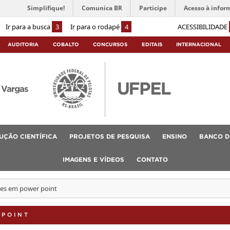
Simplifique!
Comunica BR
Participe
Acesso à infor
Ir para a busca
3
Ir para o rodapé
4
ACESSIBILIDADE
AUDITORIA
COBALTO
CONCURSOS
EDITAIS
INTERNACIONAL
 Vargas
UÇÃO CIENTÍFICA
PROJETOS DE PESQUISA
ENSINO
BANCO D
IMAGENS E VÍDEOS
CONTATO
es em power point
 POINT