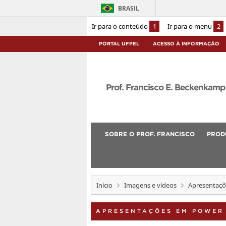
BRASIL
Ir para o conteúdo
1
Ir para o menu
2
PORTAL UFPEL
ACESSO À INFORMAÇÃO
Prof. Francisco E. Beckenkamp
SOBRE O PROF. FRANCISCO
PROD
Início
Imagens e vídeos
Apresentaçõ
APRESENTAÇÕES EM POWER