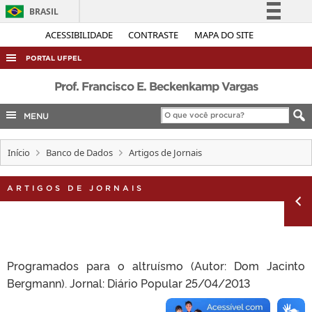
BRASIL
Simplifique!
ACESSIBILIDADE
CONTRASTE
MAPA DO SITE
Comunica BR
PORTAL UFPEL
Participe
ACESSO À INFORMAÇÃO
Prof. Francisco E. Beckenkamp Vargas
Acesso à informação
AUDITORIA
MENU
Legislação
COBALTO
Canais
Início
Banco de Dados
Artigos de Jornais
CONCURSOS
EDITAIS
ARTIGOS DE JORNAIS
INTERNACIONAL
OUVIDORIA
PORTARIAS
Programados para o altruísmo (Autor: Dom Jacinto
TELEFONES
Bergmann). Jornal: Diário Popular 25/04/2013