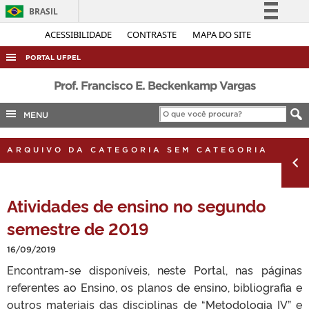
BRASIL
Simplifique!
ACESSIBILIDADE
CONTRASTE
MAPA DO SITE
Comunica BR
PORTAL UFPEL
Participe
ACESSO À INFORMAÇÃO
Prof. Francisco E. Beckenkamp Vargas
Acesso à informação
AUDITORIA
MENU
Legislação
COBALTO
Canais
ARQUIVO DA CATEGORIA SEM CATEGORIA
CONCURSOS
EDITAIS
Atividades de ensino no segundo
INTERNACIONAL
semestre de 2019
OUVIDORIA
PORTARIAS
16/09/2019
Encontram-se disponíveis, neste Portal, nas páginas
TELEFONES
referentes ao Ensino, os planos de ensino, bibliografia e
outros materiais das disciplinas de “Metodologia IV” e