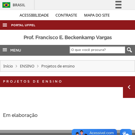
BRASIL
Simplifique!
ACESSIBILIDADE
CONTRASTE
MAPA DO SITE
Comunica BR
PORTAL UFPEL
Participe
ACESSO À INFORMAÇÃO
Prof. Francisco E. Beckenkamp Vargas
Acesso à informação
AUDITORIA
MENU
Legislação
COBALTO
Canais
Início
ENSINO
Projetos de ensino
CONCURSOS
EDITAIS
PROJETOS DE ENSINO
INTERNACIONAL
OUVIDORIA
PORTARIAS
Em elaboração
TELEFONES