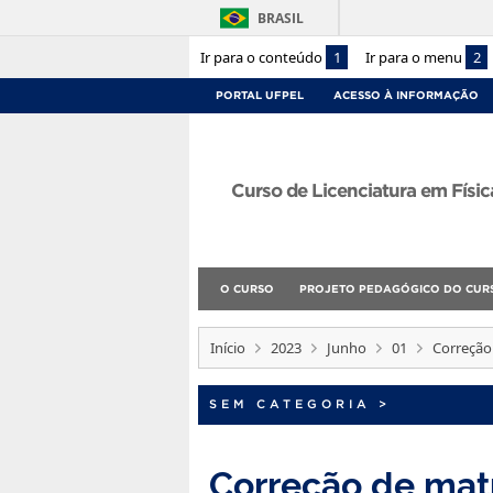
BRASIL
Ir para o conteúdo
1
Ir para o menu
2
PORTAL UFPEL
ACESSO À INFORMAÇÃO
Curso de Licenciatura em Físic
O CURSO
PROJETO PEDAGÓGICO DO CUR
Início
2023
Junho
01
Correção
SEM CATEGORIA
>
Correção de mat