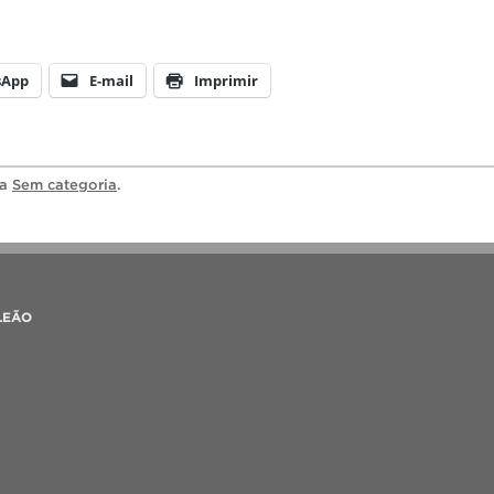
sApp
E-mail
Imprimir
ia
Sem categoria
.
LEÃO