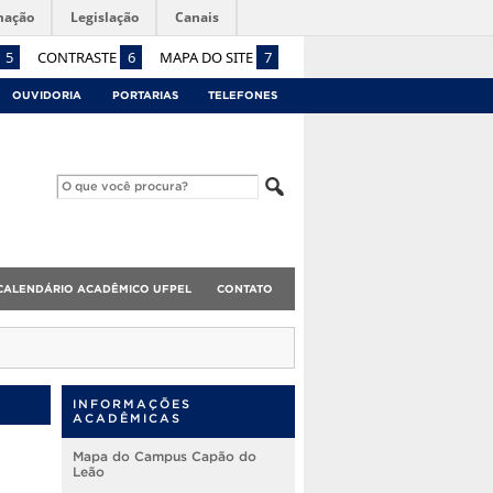
mação
Legislação
Canais
5
CONTRASTE
6
MAPA DO SITE
7
OUVIDORIA
PORTARIAS
TELEFONES
CALENDÁRIO ACADÊMICO UFPEL
CONTATO
INFORMAÇÕES
ACADÊMICAS
Mapa do Campus Capão do
Leão