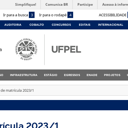
Simplifique!
Comunica BR
Participe
Acesso à infor
Ir para a busca
3
Ir para o rodapé
4
ACESSIBILIDADE
AUDITORIA
COBALTO
CONCURSOS
EDITAIS
INTERNACIONAL
a
SO
INFRAESTRUTURA
ESTÁGIO
EGRESSOS
ENADE
PROJETOS
 de matrícula 2023/1
rícula 2023/1