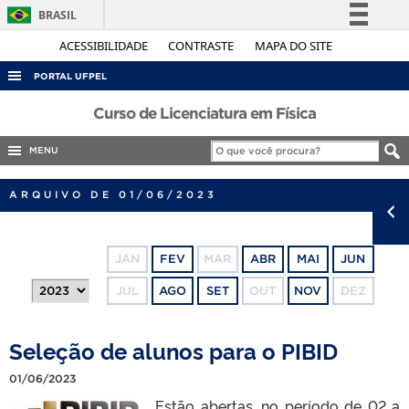
BRASIL
Simplifique!
ACESSIBILIDADE
CONTRASTE
MAPA DO SITE
Comunica BR
PORTAL UFPEL
Participe
ACESSO À INFORMAÇÃO
Curso de Licenciatura em Física
Acesso à informação
AUDITORIA
MENU
Legislação
COBALTO
Canais
ARQUIVO DE 01/06/2023
CONCURSOS
EDITAIS
JAN
FEV
MAR
ABR
MAI
JUN
INTERNACIONAL
JUL
AGO
SET
OUT
NOV
DEZ
OUVIDORIA
PORTARIAS
Seleção de alunos para o PIBID
TELEFONES
01/06/2023
Estão abertas, no período de 02 a