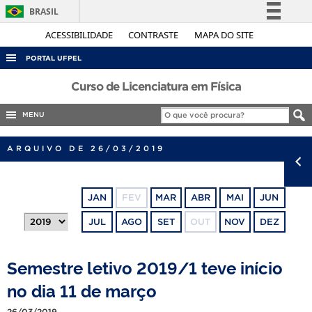
BRASIL
Simplifique!
ACESSIBILIDADE
CONTRASTE
MAPA DO SITE
Comunica BR
PORTAL UFPEL
Participe
ACESSO À INFORMAÇÃO
Curso de Licenciatura em Física
Acesso à informação
AUDITORIA
MENU
Legislação
COBALTO
Canais
ARQUIVO DE 26/03/2019
CONCURSOS
EDITAIS
JAN
FEV
MAR
ABR
MAI
JUN
INTERNACIONAL
JUL
AGO
SET
OUT
NOV
DEZ
OUVIDORIA
PORTARIAS
Semestre letivo 2019/1 teve início
TELEFONES
no dia 11 de março
26/03/2019