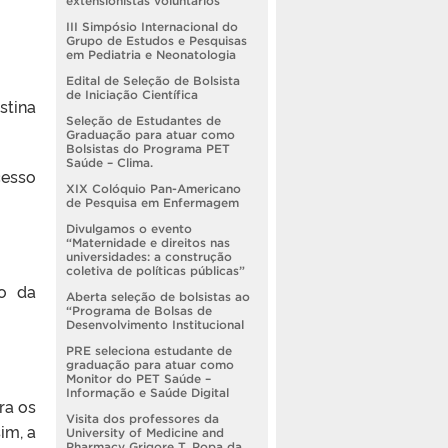
extensionistas voluntários
III Simpósio Internacional do
Grupo de Estudos e Pesquisas
em Pediatria e Neonatologia
Edital de Seleção de Bolsista
de Iniciação Científica
stina
Seleção de Estudantes de
Graduação para atuar como
Bolsistas do Programa PET
Saúde – Clima.
esso
XIX Colóquio Pan-Americano
de Pesquisa em Enfermagem
Divulgamos o evento
“Maternidade e direitos nas
universidades: a construção
coletiva de políticas públicas”
to da
Aberta seleção de bolsistas ao
“Programa de Bolsas de
Desenvolvimento Institucional
PRE seleciona estudante de
graduação para atuar como
Monitor do PET Saúde –
Informação e Saúde Digital
ra os
Visita dos professores da
im, a
University of Medicine and
Pharmacy Grigore T. Popa da