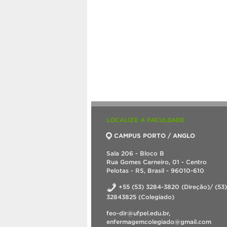
LOCALIZE A FACULDADE
CAMPUS PORTO / ANGLO
Sala 206 - Bloco B
Rua Gomes Carneiro, 01 - Centro
Pelotas - RS, Brasil - 96010-610
+55 (53) 3284-3820 (Direção)/ (53)
32843825 (Colegiado)
feo-dir@ufpel.edu.br,
enfermagemcolegiado@gmail.com