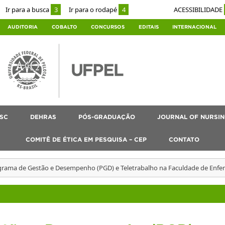
Ir para a busca
3
Ir para o rodapé
4
ACESSIBILIDADE
AUDITORIA
COBALTO
CONCURSOS
EDITAIS
INTERNACIONAL
SC
DEHRAS
PÓS-GRADUAÇÃO
JOURNAL OF NURSIN
COMITÊ DE ÉTICA EM PESQUISA – CEP
CONTATO
grama de Gestão e Desempenho (PGD) e Teletrabalho na Faculdade de Enf