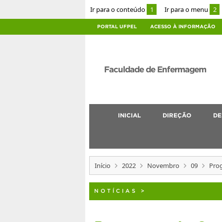
Ir para o conteúdo
1
Ir para o menu
2
PORTAL UFPEL
ACESSO À INFORMAÇÃO
Faculdade de Enfermagem
INICIAL
DIREÇÃO
DE
Início
2022
Novembro
09
Pro
NOTÍCIAS
>