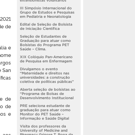
extensionistas voluntários
III Simpósio Internacional do
Grupo de Estudos e Pesquisas
em Pediatria e Neonatologia
 2021
Edital de Seleção de Bolsista
de de
de Iniciação Científica
Seleção de Estudantes de
Graduação para atuar como
Bolsistas do Programa PET
lia e
Saúde – Clima.
 nome
XIX Colóquio Pan-Americano
argos
de Pesquisa em Enfermagem
e San
Divulgamos o evento
“Maternidade e direitos nas
ficas
universidades: a construção
coletiva de políticas públicas”
Aberta seleção de bolsistas ao
“Programa de Bolsas de
de de
Desenvolvimento Institucional
io de
PRE seleciona estudante de
graduação para atuar como
nos e
Monitor do PET Saúde –
Informação e Saúde Digital
Visita dos professores da
University of Medicine and
s aos
Pharmacy Grigore T. Popa da