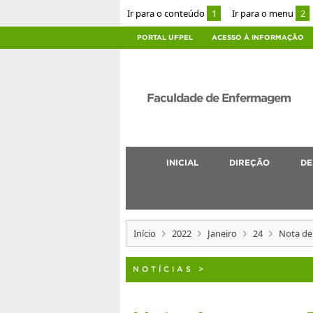
Ir para o conteúdo
1
Ir para o menu
2
PORTAL UFPEL
ACESSO À INFORMAÇÃO
Faculdade de Enfermagem
INICIAL
DIREÇÃO
DE
Início
2022
Janeiro
24
Nota de 
NOTÍCIAS
>