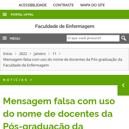
ACESSIBILIDADE
CONTRASTE
MAPA DO SITE
PORTAL UFPEL
ACESSO À INFORMAÇÃO
Faculdade de Enfermagem
AUDITORIA
MENU
COBALTO
Início
2022
Janeiro
11
CONCURSOS
Mensagem falsa com uso do nome de docentes da Pós-graduação da
EDITAIS
Faculdade de Enfermagem
INTERNACIONAL
NOTÍCIAS
>
OUVIDORIA
PORTARIAS
Mensagem falsa com uso
TELEFONES
do nome de docentes da
Pós-graduação da