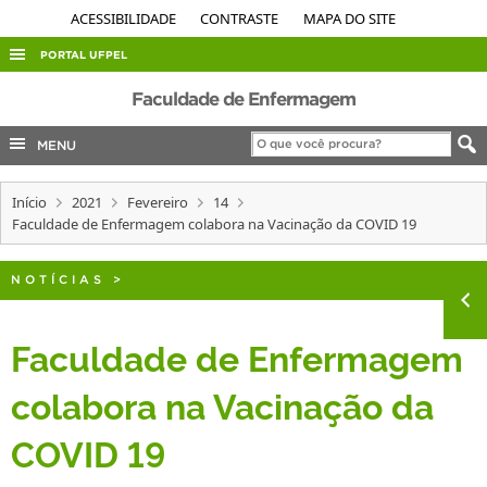
ACESSIBILIDADE
CONTRASTE
MAPA DO SITE
PORTAL UFPEL
ACESSO À INFORMAÇÃO
Faculdade de Enfermagem
AUDITORIA
MENU
COBALTO
Início
2021
Fevereiro
14
CONCURSOS
Faculdade de Enfermagem colabora na Vacinação da COVID 19
EDITAIS
INTERNACIONAL
NOTÍCIAS
>
OUVIDORIA
Faculdade de Enfermagem
PORTARIAS
colabora na Vacinação da
TELEFONES
COVID 19