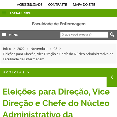
ACESSIBILIDADE
CONTRASTE
MAPA DO SITE
PORTAL UFPEL
ACESSO À INFORMAÇÃO
Faculdade de Enfermagem
AUDITORIA
MENU
COBALTO
Início
2022
Novembro
08
CONCURSOS
Eleições para Direção, Vice Direção e Chefe do Núcleo Administrativo da
EDITAIS
Faculdade de Enfermagem
INTERNACIONAL
NOTÍCIAS
>
OUVIDORIA
PORTARIAS
Eleições para Direção, Vice
TELEFONES
Direção e Chefe do Núcleo
Administrativo da