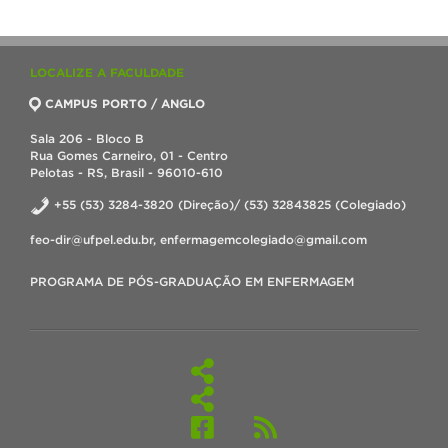
LOCALIZE A FACULDADE
CAMPUS PORTO / ANGLO
Sala 206 - Bloco B
Rua Gomes Carneiro, 01 - Centro
Pelotas - RS, Brasil - 96010-610
+55 (53) 3284-3820 (Direção)/ (53) 32843825 (Colegiado)
feo-dir@ufpel.edu.br, enfermagemcolegiado@gmail.com
PROGRAMA DE PÓS-GRADUAÇÃO EM ENFERMAGEM