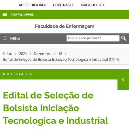
ACESSIBILIDADE
CONTRASTE
MAPA DO SITE
PORTAL UFPEL
ACESSO À INFORMAÇÃO
Faculdade de Enfermagem
AUDITORIA
MENU
COBALTO
Início
2021
Dezembro
18
CONCURSOS
Edital de Seleção de Bolsista Iniciação Tecnologica e Industrial (ITI)-A
EDITAIS
INTERNACIONAL
NOTÍCIAS
>
OUVIDORIA
Edital de Seleção de
PORTARIAS
Bolsista Iniciação
TELEFONES
Tecnologica e Industrial