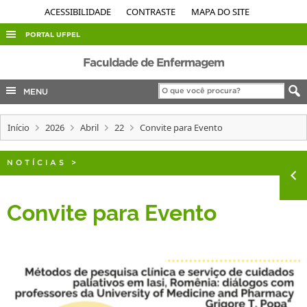
ACESSIBILIDADE
CONTRASTE
MAPA DO SITE
PORTAL UFPEL
ACESSO À INFORMAÇÃO
Faculdade de Enfermagem
AUDITORIA
MENU
COBALTO
Início
2026
Abril
22
Convite para Evento
CONCURSOS
EDITAIS
NOTÍCIAS
>
INTERNACIONAL
OUVIDORIA
Convite para Evento
PORTARIAS
TELEFONES