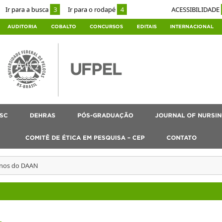
Ir para a busca
3
Ir para o rodapé
4
ACESSIBILIDADE
AUDITORIA
COBALTO
CONCURSOS
EDITAIS
INTERNACIONAL
SC
DEHRAS
PÓS-GRADUAÇÃO
JOURNAL OF NURSIN
COMITÊ DE ÉTICA EM PESQUISA – CEP
CONTATO
anos do DAAN