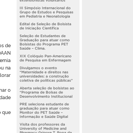
extensionistas voluntários
III Simpósio Internacional do
Grupo de Estudos e Pesquisas
em Pediatria e Neonatologia
Edital de Seleção de Bolsista
de Iniciação Científica
Seleção de Estudantes de
Graduação para atuar como
os de
Bolsistas do Programa PET
Saúde – Clima.
 DAAN
XIX Colóquio Pan-Americano
demia
de Pesquisa em Enfermagem
ou na
Divulgamos o evento
“Maternidade e direitos nas
lorar
universidades: a construção
coletiva de políticas públicas”
Aberta seleção de bolsistas ao
mar o
“Programa de Bolsas de
idade
Desenvolvimento Institucional
PRE seleciona estudante de
graduação para atuar como
o que
Monitor do PET Saúde –
Informação e Saúde Digital
Visita dos professores da
University of Medicine and
Pharmacy Grigore T. Popa da