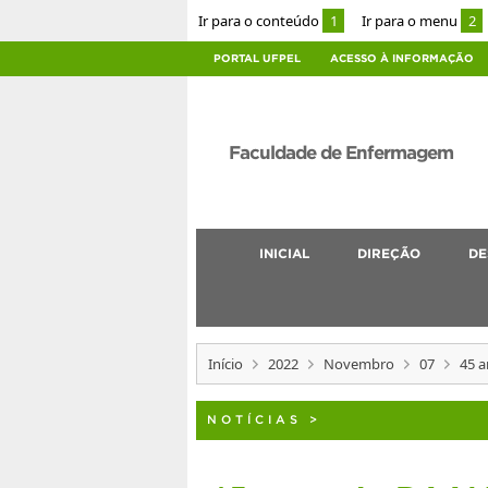
Ir para o conteúdo
1
Ir para o menu
2
PORTAL UFPEL
ACESSO À INFORMAÇÃO
Faculdade de Enfermagem
INICIAL
DIREÇÃO
DE
Início
2022
Novembro
07
45 
NOTÍCIAS
>