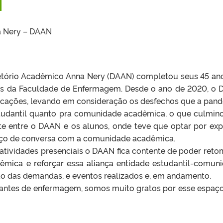
N
a Nery – DAAN
etório Acadêmico Anna Nery (DAAN) completou seus 45 an
tes da Faculdade de Enfermagem. Desde o ano de 2020, o
icações, levando em consideração os desfechos que a pan
studantil quanto pra comunidade acadêmica, o que culmin
e entre o DAAN e os alunos, onde teve que optar por exp
aço de conversa com a comunidade acadêmica.
tividades presenciais o DAAN fica contente de poder reto
mica e reforçar essa aliança entidade estudantil-comun
o das demandas, e eventos realizados e, em andamento.
dantes de enfermagem, somos muito gratos por esse espaç