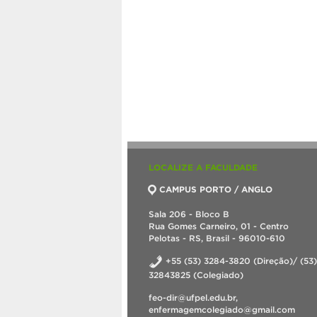
LOCALIZE A FACULDADE
CAMPUS PORTO / ANGLO
Sala 206 - Bloco B
Rua Gomes Carneiro, 01 - Centro
Pelotas - RS, Brasil - 96010-610
+55 (53) 3284-3820 (Direção)/ (53)
32843825 (Colegiado)
feo-dir@ufpel.edu.br,
enfermagemcolegiado@gmail.com