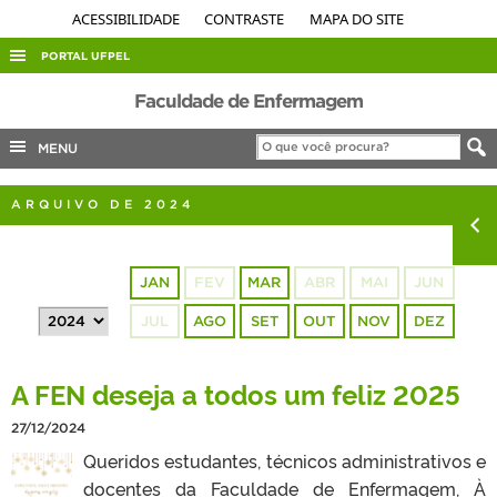
ACESSIBILIDADE
CONTRASTE
MAPA DO SITE
PORTAL UFPEL
ACESSO À INFORMAÇÃO
Faculdade de Enfermagem
AUDITORIA
MENU
COBALTO
ARQUIVO DE 2024
CONCURSOS
EDITAIS
JAN
FEV
MAR
ABR
MAI
JUN
INTERNACIONAL
JUL
AGO
SET
OUT
NOV
DEZ
OUVIDORIA
PORTARIAS
A FEN deseja a todos um feliz 2025
TELEFONES
27/12/2024
Queridos estudantes, técnicos administrativos e
docentes da Faculdade de Enfermagem, À