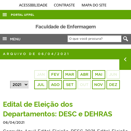
ACESSIBILIDADE
CONTRASTE
MAPA DO SITE
PORTAL UFPEL
ACESSO À INFORMAÇÃO
Faculdade de Enfermagem
AUDITORIA
MENU
COBALTO
ARQUIVO DE 06/04/2021
CONCURSOS
EDITAIS
JAN
FEV
MAR
ABR
MAI
JUN
INTERNACIONAL
JUL
AGO
SET
OUT
NOV
DEZ
OUVIDORIA
PORTARIAS
Edital de Eleição dos
TELEFONES
Departamentos: DESC e DEHRAS
06/04/2021
Consulta Aqui! Edital Eleição DESC 2021 Edital Eleição