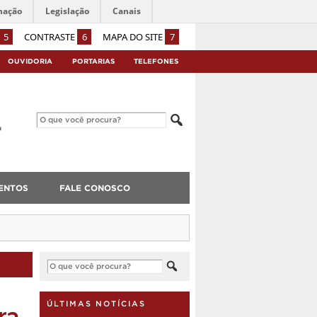
mação
Legislação
Canais
5
CONTRASTE
6
MAPA DO SITE
7
OUVIDORIA
PORTARIAS
TELEFONES
ENTOS
FALE CONOSCO
ra
ÚLTIMAS NOTÍCIAS