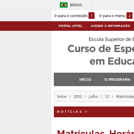
BRASIL
Ir para o conteúdo
1
Ir para o menu
2
PORTAL UFPEL
ACESSO À INFORMAÇÃO
Escola Superior de 
Curso de Esp
em Educa
INÍCIO
O PROGRAMA
Início
2022
Julho
12
Matrículas
NOTÍCIAS
>
Matrículas, Horár