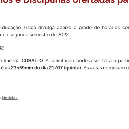
Educação Física divulga abaixo a grade de horários c
para o segundo semestre de 2022
02
n-line via
COBALTO
. A solicitação poderá ser feita a parti
é as 23h59min do dia 21/07 (quinta).
As aulas começam n
ia
Notícias
.