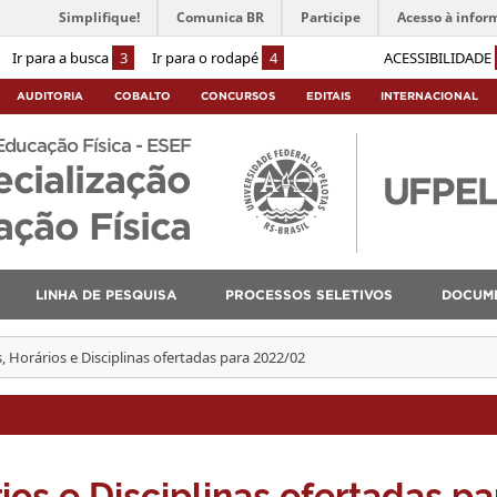
Simplifique!
Comunica BR
Participe
Acesso à infor
Ir para a busca
3
Ir para o rodapé
4
ACESSIBILIDADE
AUDITORIA
COBALTO
CONCURSOS
EDITAIS
INTERNACIONAL
Educação Física - ESEF
ecialização
ção Física
LINHA DE PESQUISA
PROCESSOS SELETIVOS
DOCUM
, Horários e Disciplinas ofertadas para 2022/02
ios e Disciplinas ofertadas pa