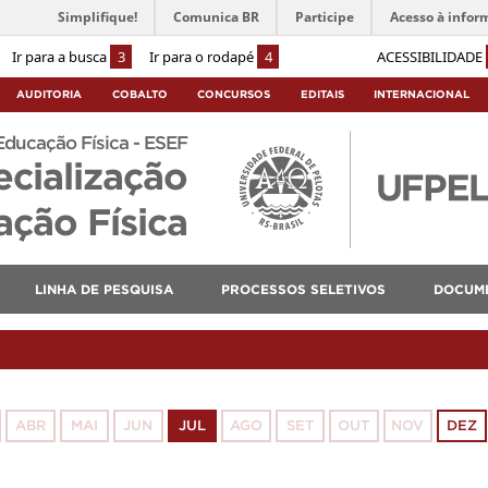
Simplifique!
Comunica BR
Participe
Acesso à infor
Ir para a busca
3
Ir para o rodapé
4
ACESSIBILIDADE
AUDITORIA
COBALTO
CONCURSOS
EDITAIS
INTERNACIONAL
Educação Física - ESEF
ecialização
ção Física
LINHA DE PESQUISA
PROCESSOS SELETIVOS
DOCUM
ABR
MAI
JUN
JUL
AGO
SET
OUT
NOV
DEZ