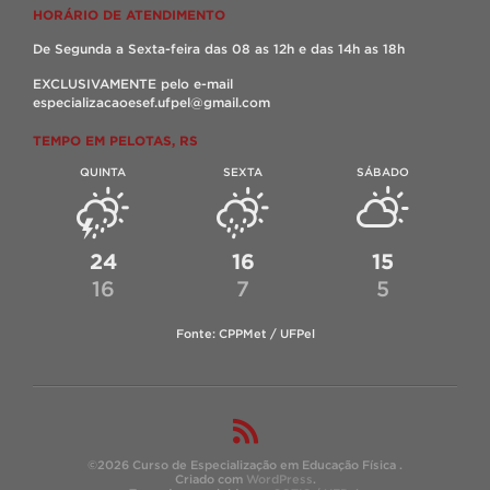
HORÁRIO DE ATENDIMENTO
De Segunda a Sexta-feira das 08 as 12h e das 14h as 18h
EXCLUSIVAMENTE pelo e-mail
especializacaoesef.ufpel@gmail.com
TEMPO EM PELOTAS, RS
QUINTA
SEXTA
SÁBADO
24
16
15
16
7
5
Fonte: CPPMet / UFPel
©2026 Curso de Especialização em Educação Física .
Criado com
WordPress
.