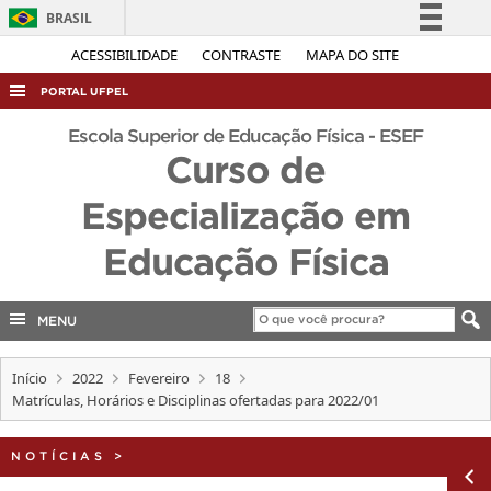
BRASIL
Simplifique!
ACESSIBILIDADE
CONTRASTE
MAPA DO SITE
Comunica BR
PORTAL UFPEL
Participe
ACESSO À INFORMAÇÃO
Escola Superior de Educação Física - ESEF
Acesso à informação
Curso de
AUDITORIA
Legislação
Especialização em
COBALTO
Canais
CONCURSOS
Educação Física
EDITAIS
INTERNACIONAL
MENU
OUVIDORIA
Início
2022
Fevereiro
18
PORTARIAS
Matrículas, Horários e Disciplinas ofertadas para 2022/01
TELEFONES
NOTÍCIAS
>