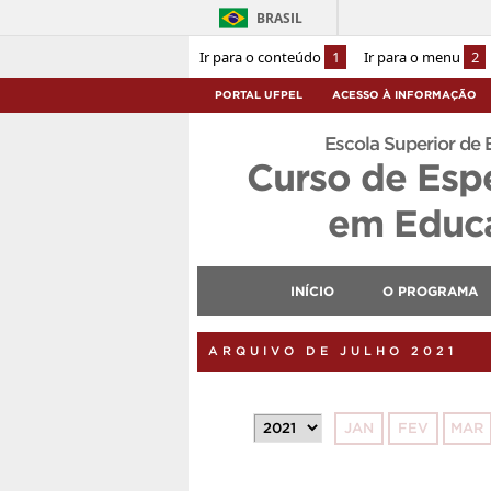
BRASIL
Ir para o conteúdo
1
Ir para o menu
2
PORTAL UFPEL
ACESSO À INFORMAÇÃO
Escola Superior de 
Curso de Esp
em Educa
INÍCIO
O PROGRAMA
ARQUIVO DE JULHO 2021
JAN
FEV
MAR