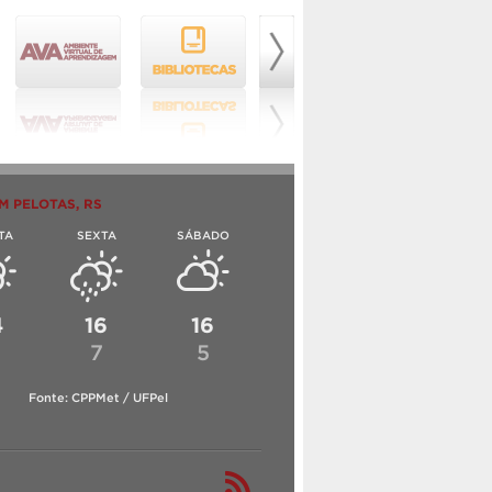
M PELOTAS, RS
TA
SEXTA
SÁBADO
4
16
16
6
7
5
Fonte: CPPMet / UFPel