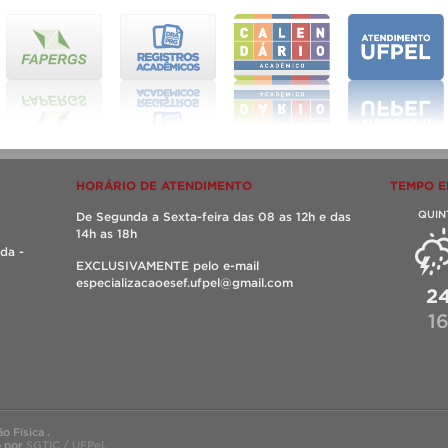
HORÁRIO DE ATENDIMENTO
TEMPO E
QUIN
De Segunda a Sexta-feira das 08 as 12h e das
14h as 18h
da -
EXCLUSIVAMENTE pelo e-mail
especializacaoesef.ufpel@gmail.com
2
1
 Física .
o por
SGTIC / UFPel
.