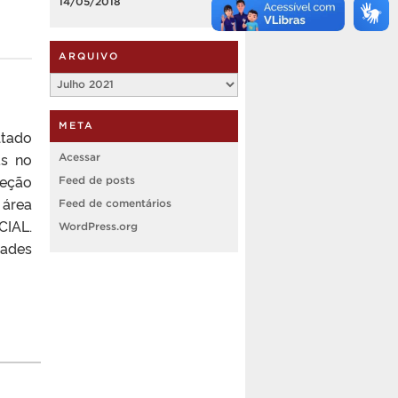
14/05/2018
ARQUIVO
Arquivo
META
ltado
as no
Acessar
leção
Feed de posts
 área
Feed de comentários
CIAL.
WordPress.org
dades