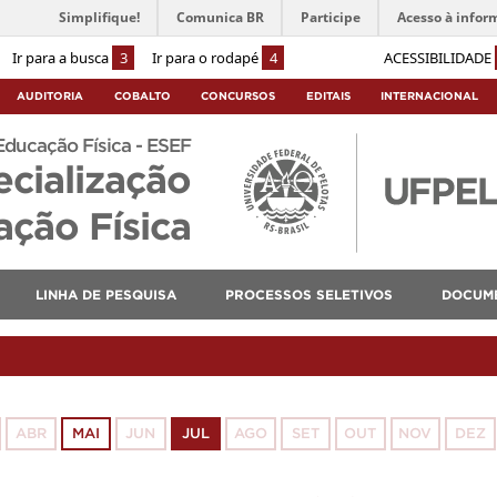
Simplifique!
Comunica BR
Participe
Acesso à infor
Ir para a busca
3
Ir para o rodapé
4
ACESSIBILIDADE
AUDITORIA
COBALTO
CONCURSOS
EDITAIS
INTERNACIONAL
Educação Física - ESEF
ecialização
ção Física
LINHA DE PESQUISA
PROCESSOS SELETIVOS
DOCUM
ABR
MAI
JUN
JUL
AGO
SET
OUT
NOV
DEZ