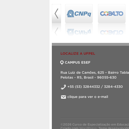
LOCALIZE A UFPEL
CAMPUS ESEF
Rua Luiz de Camões, 625 – Bairro Tabla
Pelotas - RS, Brasil - 96055-630
+55 (53) 32844332 / 3284-4330
clique para ver o e-mail
©2026 Curso de Especialização em Educação
Criado com
WordPress
.
Tema desenvolvid