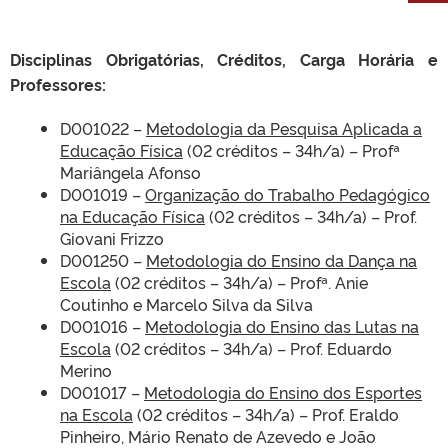
Disciplinas Obrigatórias, Créditos, Carga Horária e
Professores:
D001022 –
Metodologia da Pesquisa Aplicada a
Educação Física
(02 créditos – 34h/a) – Profª
Mariângela Afonso
D001019 –
Organização do Trabalho Pedagógico
na Educação Física
(02 créditos – 34h/a) – Prof.
Giovani Frizzo
D001250 –
Metodologia do Ensino da Dança na
Escola
(02 créditos – 34h/a) – Profª. Anie
Coutinho e Marcelo Silva da Silva
D001016 –
Metodologia do Ensino das Lutas na
Escola
(02 créditos – 34h/a) – Prof. Eduardo
Merino
D001017 –
Metodologia do Ensino dos Esportes
na Escola
(02 créditos – 34h/a) – Prof. Eraldo
Pinheiro, Mário Renato de Azevedo e João