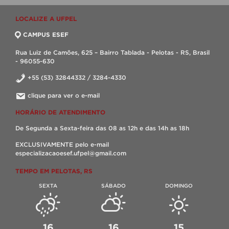
LOCALIZE A UFPEL
CAMPUS ESEF
Rua Luiz de Camões, 625 – Bairro Tablada - Pelotas - RS, Brasil
- 96055-630
+55 (53) 32844332 / 3284-4330
clique para ver o e-mail
HORÁRIO DE ATENDIMENTO
De Segunda a Sexta-feira das 08 as 12h e das 14h as 18h
EXCLUSIVAMENTE pelo e-mail
especializacaoesef.ufpel@gmail.com
TEMPO EM PELOTAS, RS
SEXTA
SÁBADO
DOMINGO
16
16
15