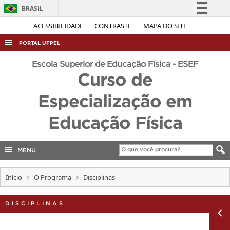
BRASIL
Simplifique!
ACESSIBILIDADE
CONTRASTE
MAPA DO SITE
Comunica BR
PORTAL UFPEL
Participe
ACESSO À INFORMAÇÃO
Escola Superior de Educação Física - ESEF
Acesso à informação
Curso de
AUDITORIA
Legislação
Especialização em
COBALTO
Canais
CONCURSOS
Educação Física
EDITAIS
INTERNACIONAL
MENU
OUVIDORIA
Início
O Programa
Disciplinas
PORTARIAS
TELEFONES
DISCIPLINAS