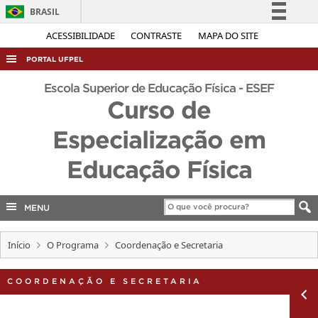
BRASIL
Simplifique!
ACESSIBILIDADE
CONTRASTE
MAPA DO SITE
Comunica BR
PORTAL UFPEL
Participe
ACESSO À INFORMAÇÃO
Escola Superior de Educação Física - ESEF
Acesso à informação
Curso de
AUDITORIA
Legislação
Especialização em
COBALTO
Canais
CONCURSOS
Educação Física
EDITAIS
INTERNACIONAL
MENU
OUVIDORIA
Início
O Programa
Coordenação e Secretaria
PORTARIAS
TELEFONES
COORDENAÇÃO E SECRETARIA