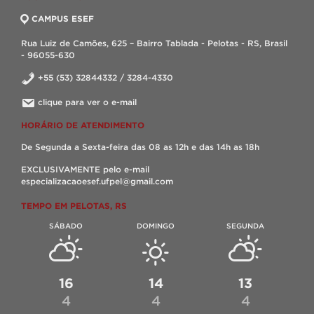
CAMPUS ESEF
Rua Luiz de Camões, 625 – Bairro Tablada - Pelotas - RS, Brasil
- 96055-630
+55 (53) 32844332 / 3284-4330
clique para ver o e-mail
HORÁRIO DE ATENDIMENTO
De Segunda a Sexta-feira das 08 as 12h e das 14h as 18h
EXCLUSIVAMENTE pelo e-mail
especializacaoesef.ufpel@gmail.com
TEMPO EM PELOTAS, RS
SÁBADO
DOMINGO
SEGUNDA
16
14
13
4
4
4