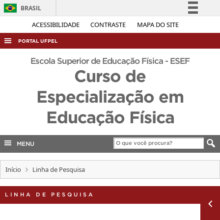
BRASIL
Simplifique!
ACESSIBILIDADE
CONTRASTE
MAPA DO SITE
Comunica BR
PORTAL UFPEL
Participe
ACESSO À INFORMAÇÃO
Escola Superior de Educação Física - ESEF
Acesso à informação
Curso de
AUDITORIA
Legislação
Especialização em
COBALTO
Canais
CONCURSOS
Educação Física
EDITAIS
INTERNACIONAL
MENU
OUVIDORIA
Início
Linha de Pesquisa
PORTARIAS
TELEFONES
LINHA DE PESQUISA