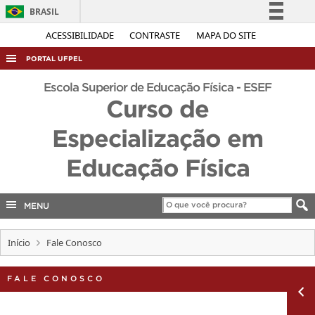
BRASIL
Simplifique!
ACESSIBILIDADE
CONTRASTE
MAPA DO SITE
Comunica BR
PORTAL UFPEL
Participe
ACESSO À INFORMAÇÃO
Escola Superior de Educação Física - ESEF
Acesso à informação
Curso de
AUDITORIA
Legislação
Especialização em
COBALTO
Canais
CONCURSOS
Educação Física
EDITAIS
INTERNACIONAL
MENU
OUVIDORIA
Início
Fale Conosco
PORTARIAS
TELEFONES
FALE CONOSCO