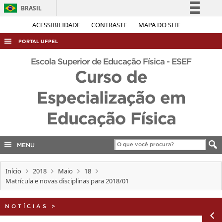
BRASIL
Simplifique!
ACESSIBILIDADE
CONTRASTE
MAPA DO SITE
Comunica BR
PORTAL UFPEL
Participe
ACESSO À INFORMAÇÃO
Escola Superior de Educação Física - ESEF
Acesso à informação
Curso de
AUDITORIA
Legislação
Especialização em
COBALTO
Canais
CONCURSOS
Educação Física
EDITAIS
INTERNACIONAL
MENU
OUVIDORIA
Início
2018
Maio
18
PORTARIAS
Matrícula e novas disciplinas para 2018/01
TELEFONES
NOTÍCIAS
>