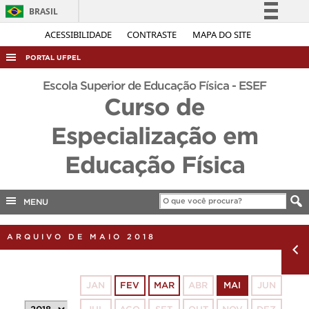
BRASIL
Simplifique!
ACESSIBILIDADE
CONTRASTE
MAPA DO SITE
Comunica BR
PORTAL UFPEL
Participe
ACESSO À INFORMAÇÃO
Escola Superior de Educação Física - ESEF
Acesso à informação
Curso de
AUDITORIA
Legislação
Especialização em
COBALTO
Canais
CONCURSOS
Educação Física
EDITAIS
INTERNACIONAL
MENU
OUVIDORIA
ARQUIVO DE MAIO 2018
PORTARIAS
TELEFONES
JAN
FEV
MAR
ABR
MAI
JUN