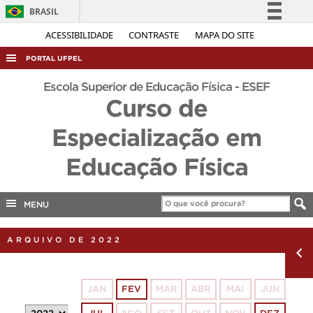
BRASIL
Simplifique!
ACESSIBILIDADE
CONTRASTE
MAPA DO SITE
Comunica BR
PORTAL UFPEL
Participe
ACESSO À INFORMAÇÃO
Escola Superior de Educação Física - ESEF
Acesso à informação
Curso de
AUDITORIA
Legislação
Especialização em
COBALTO
Canais
CONCURSOS
Educação Física
EDITAIS
INTERNACIONAL
MENU
OUVIDORIA
ARQUIVO DE 2022
PORTARIAS
TELEFONES
JAN
FEV
MAR
ABR
MAI
JUN