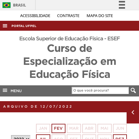
BRASIL
Simplifique!
ACESSIBILIDADE
CONTRASTE
MAPA DO SITE
Comunica BR
PORTAL UFPEL
Participe
ACESSO À INFORMAÇÃO
Escola Superior de Educação Física - ESEF
Acesso à informação
Curso de
AUDITORIA
Legislação
Especialização em
COBALTO
Canais
CONCURSOS
Educação Física
EDITAIS
INTERNACIONAL
MENU
OUVIDORIA
ARQUIVO DE 12/07/2022
PORTARIAS
TELEFONES
JAN
FEV
MAR
ABR
MAI
JUN