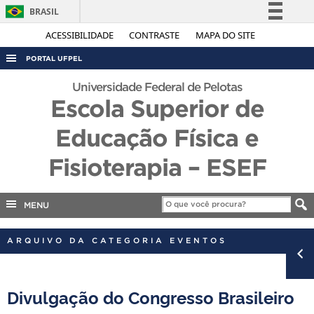
BRASIL
Simplifique!
ACESSIBILIDADE
CONTRASTE
MAPA DO SITE
Comunica BR
PORTAL UFPEL
Participe
ACESSO À INFORMAÇÃO
Universidade Federal de Pelotas
Acesso à informação
Escola Superior de
AUDITORIA
Legislação
Educação Física e
COBALTO
Canais
CONCURSOS
Fisioterapia – ESEF
EDITAIS
INTERNACIONAL
MENU
OUVIDORIA
ARQUIVO DA CATEGORIA EVENTOS
PORTARIAS
TELEFONES
Divulgação do Congresso Brasileiro