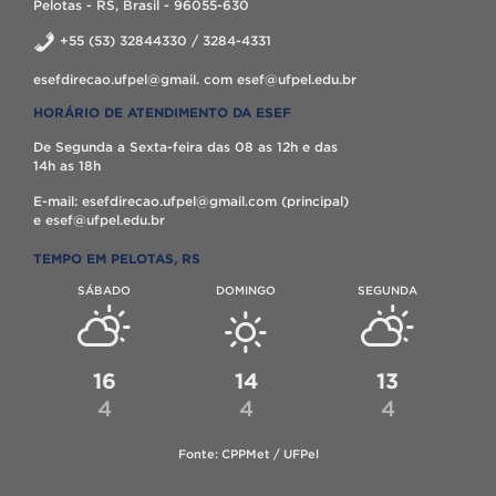
Pelotas - RS, Brasil - 96055-630
+55 (53) 32844330 / 3284-4331
esefdirecao.ufpel@gmail. com esef@ufpel.edu.br
HORÁRIO DE ATENDIMENTO DA ESEF
De Segunda a Sexta-feira das 08 as 12h e das
14h as 18h
E-mail: esefdirecao.ufpel@gmail.com (principal)
e esef@ufpel.edu.br
TEMPO EM PELOTAS, RS
SÁBADO
DOMINGO
SEGUNDA
16
14
13
4
4
4
Fonte: CPPMet / UFPel