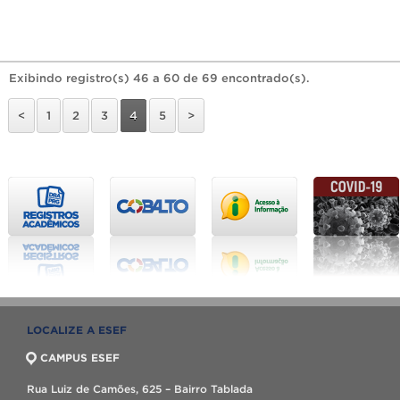
Exibindo registro(s) 46 a 60 de 69 encontrado(s).
<
1
2
3
4
5
>
LOCALIZE A ESEF
CAMPUS ESEF
Rua Luiz de Camões, 625 – Bairro Tablada