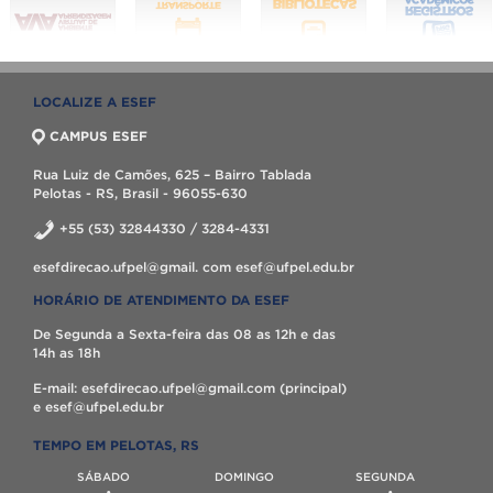
LOCALIZE A ESEF
CAMPUS ESEF
Rua Luiz de Camões, 625 – Bairro Tablada
Pelotas - RS, Brasil - 96055-630
+55 (53) 32844330 / 3284-4331
esefdirecao.ufpel@gmail. com esef@ufpel.edu.br
HORÁRIO DE ATENDIMENTO DA ESEF
De Segunda a Sexta-feira das 08 as 12h e das
14h as 18h
E-mail: esefdirecao.ufpel@gmail.com (principal)
e esef@ufpel.edu.br
TEMPO EM PELOTAS, RS
SÁBADO
DOMINGO
SEGUNDA