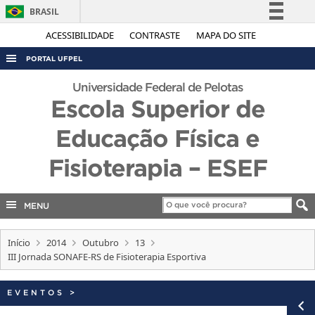
BRASIL
Simplifique!
ACESSIBILIDADE
CONTRASTE
MAPA DO SITE
Comunica BR
PORTAL UFPEL
Participe
ACESSO À INFORMAÇÃO
Universidade Federal de Pelotas
Acesso à informação
Escola Superior de
AUDITORIA
Legislação
Educação Física e
COBALTO
Canais
CONCURSOS
Fisioterapia – ESEF
EDITAIS
INTERNACIONAL
MENU
OUVIDORIA
Início
2014
Outubro
13
PORTARIAS
III Jornada SONAFE-RS de Fisioterapia Esportiva
TELEFONES
EVENTOS
>