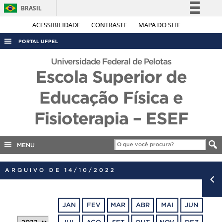
BRASIL
Simplifique!
ACESSIBILIDADE
CONTRASTE
MAPA DO SITE
Comunica BR
PORTAL UFPEL
Participe
ACESSO À INFORMAÇÃO
Universidade Federal de Pelotas
Acesso à informação
Escola Superior de
AUDITORIA
Legislação
Educação Física e
COBALTO
Canais
CONCURSOS
Fisioterapia – ESEF
EDITAIS
INTERNACIONAL
MENU
OUVIDORIA
ARQUIVO DE 14/10/2022
PORTARIAS
TELEFONES
JAN
FEV
MAR
ABR
MAI
JUN