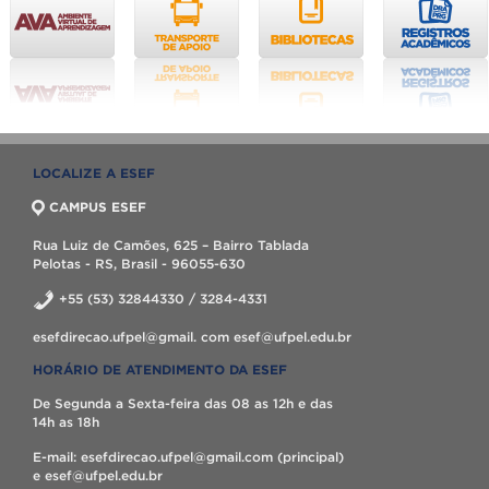
LOCALIZE A ESEF
CAMPUS ESEF
Rua Luiz de Camões, 625 – Bairro Tablada
Pelotas - RS, Brasil - 96055-630
+55 (53) 32844330 / 3284-4331
esefdirecao.ufpel@gmail. com esef@ufpel.edu.br
HORÁRIO DE ATENDIMENTO DA ESEF
De Segunda a Sexta-feira das 08 as 12h e das
14h as 18h
E-mail: esefdirecao.ufpel@gmail.com (principal)
e esef@ufpel.edu.br