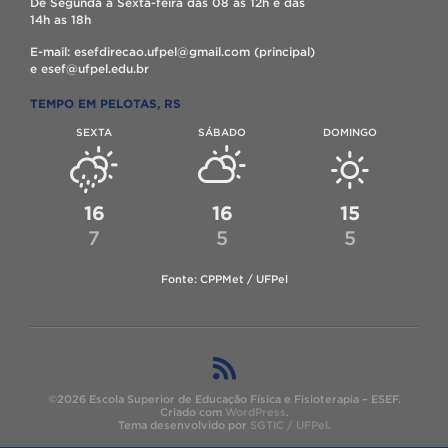
De Segunda a Sexta-feira das 08 as 12h e das
14h as 18h
E-mail: esefdirecao.ufpel@gmail.com (principal)
e esef@ufpel.edu.br
TEMPO EM PELOTAS, RS
SEXTA
SÁBADO
DOMINGO
16
16
15
7
5
5
Fonte: CPPMet / UFPel
©2026 Escola Superior de Educação Física e Fisioterapia – ESEF.
Criado com
WordPress
.
Tema desenvolvido por
SGTIC / UFPel
.