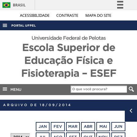
BRASIL
Simplifique!
ACESSIBILIDADE
CONTRASTE
MAPA DO SITE
Comunica BR
PORTAL UFPEL
Participe
ACESSO À INFORMAÇÃO
Universidade Federal de Pelotas
Acesso à informação
Escola Superior de
AUDITORIA
Legislação
Educação Física e
COBALTO
Canais
CONCURSOS
Fisioterapia – ESEF
EDITAIS
INTERNACIONAL
MENU
OUVIDORIA
ARQUIVO DE 18/09/2014
PORTARIAS
TELEFONES
JAN
FEV
MAR
ABR
MAI
JUN