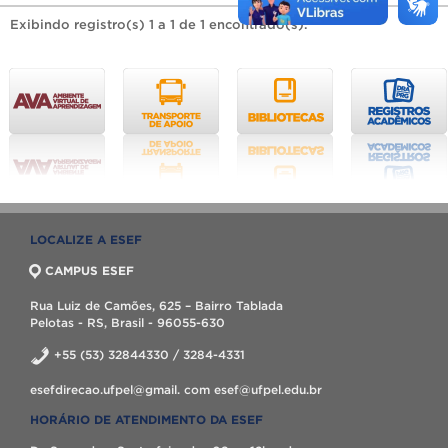
Exibindo registro(s) 1 a 1 de 1 encontrado(s).
LOCALIZE A ESEF
CAMPUS ESEF
Rua Luiz de Camões, 625 – Bairro Tablada
Pelotas - RS, Brasil - 96055-630
+55 (53) 32844330 / 3284-4331
esefdirecao.ufpel@gmail. com esef@ufpel.edu.br
HORÁRIO DE ATENDIMENTO DA ESEF