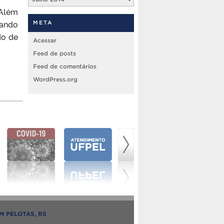
 Além
zando
META
do de
Acessar
Feed de posts
Feed de comentários
WordPress.org
M PELOTAS, RS