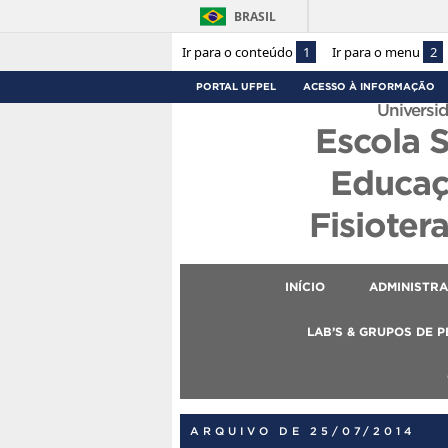
BRASIL
Ir para o conteúdo
1
Ir para o menu
2
PORTAL UFPEL
ACESSO À INFORMAÇÃO
Universid
Escola 
Educaç
Fisioter
INÍCIO
ADMINISTR
LAB’S & GRUPOS DE 
ARQUIVO DE 25/07/2014