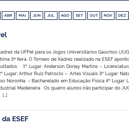
ABR
MAI
JUN
JUL
AGO
SET
OUT
NOV
DEZ
el
xadrez da UFPel para os Jogos Universitários Gaúchos (JUGs
ltima 5ª feira. O Torneio de Xadrez realizado na ESEF apont
sultados: 1º Lugar: Anderson Donay Martins – Licenciatu
 Lugar: Arthur Ruiz Patroclo – Artes Visuais 3º Lugar: Nat
o Noronha – Bacharelado em Educação Física 4º Lugar: 
dustrial Madeireira Os quatro alunos irão participar do JU
 […]
 da ESEF