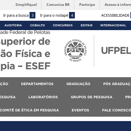
Simplifique!
Comunica BR
Participe
Acesso à infor
Ir para a busca
3
Ir para o rodapé
4
ACESSIBILIDADE
AUDITORIA
COBALTO
CONCURSOS
EDITAIS
INTERNACIONAL
ade Federal de Pelotas
Superior de
ão Física e
apia – ESEF
AÇÃO
DEPARTAMENTOS
GRADUAÇÃO
PÓS GRADUAÇ
PESQUISA
LABORATÓRIOS
GRUPOS DE PESQUISA
PR
COMITÊ DE ÉTICA EM PESQUISA
EVENTOS
FALE CONOSC