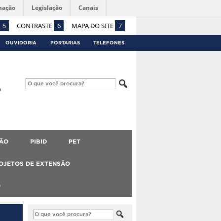
mação
Legislação
Canais
5
CONTRASTE
6
MAPA DO SITE
7
OUVIDORIA
PORTARIAS
TELEFONES
ÃO
PIBID
PET
OJETOS DE EXTENSÃO
O