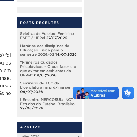
POSTS RECENTES
Seletiva de Voleibol Feminino
ESEF / UFPel
27/07/2026
Horários das disciplinas de
Educação Física para o
) foi
semestre 2026/02
14/07/2026
ou os
“Primeiros Cuidados
Psicológicos – O que fazer e o
ra em
que evitar em ambientes da
UFPel”
09/07/2026
anael
Seminário de TCC da
Lucas
Licenciatura na próxima semana
09/07/2026
Gs no
I Encontro MERCOSUL: INCT
Estudos do Futebol Brasileiro
29/06/2026
ARQUIVO
Arquivo