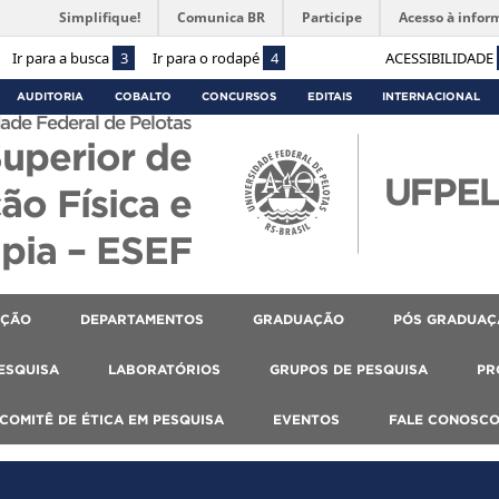
Simplifique!
Comunica BR
Participe
Acesso à infor
Ir para a busca
3
Ir para o rodapé
4
ACESSIBILIDADE
AUDITORIA
COBALTO
CONCURSOS
EDITAIS
INTERNACIONAL
ade Federal de Pelotas
Superior de
ão Física e
apia – ESEF
AÇÃO
DEPARTAMENTOS
GRADUAÇÃO
PÓS GRADUAÇ
PESQUISA
LABORATÓRIOS
GRUPOS DE PESQUISA
PR
COMITÊ DE ÉTICA EM PESQUISA
EVENTOS
FALE CONOSC