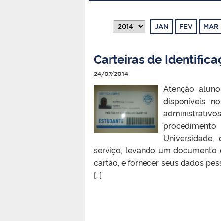
JAN
FEV
MAR
Carteiras de Identific
24/07/2014
Atenção aluno
disponíveis n
administrativ
procedimento
Universidade,
serviço, levando um documento d
cartão, e fornecer seus dados pess
[…]