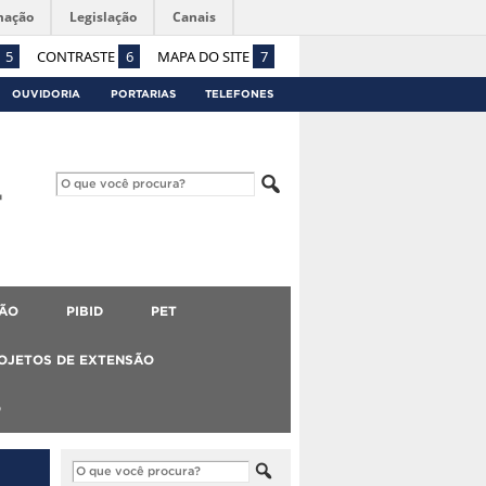
mação
Legislação
Canais
5
CONTRASTE
6
MAPA DO SITE
7
OUVIDORIA
PORTARIAS
TELEFONES
ÃO
PIBID
PET
OJETOS DE EXTENSÃO
O