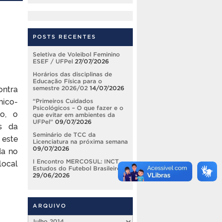
POSTS RECENTES
Seletiva de Voleibol Feminino
ESEF / UFPel
27/07/2026
Horários das disciplinas de
Educação Física para o
ontra
semestre 2026/02
14/07/2026
nico-
“Primeiros Cuidados
Psicológicos – O que fazer e o
to, o
que evitar em ambientes da
UFPel”
09/07/2026
s da
Seminário de TCC da
 este
Licenciatura na próxima semana
09/07/2026
da no
local
I Encontro MERCOSUL: INCT
Estudos do Futebol Brasileiro
29/06/2026
ARQUIVO
Arquivo