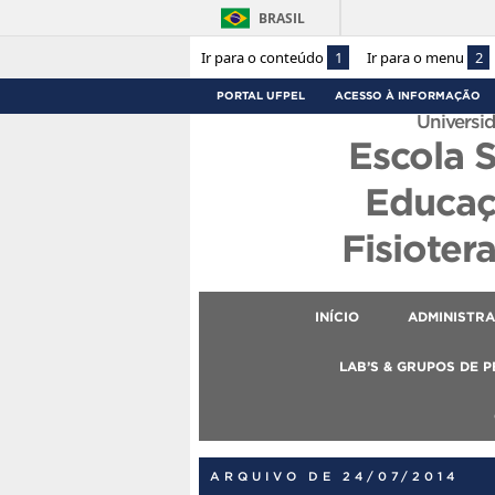
BRASIL
Ir para o conteúdo
1
Ir para o menu
2
PORTAL UFPEL
ACESSO À INFORMAÇÃO
Universid
Escola 
Educaç
Fisioter
INÍCIO
ADMINISTR
LAB’S & GRUPOS DE 
ARQUIVO DE 24/07/2014