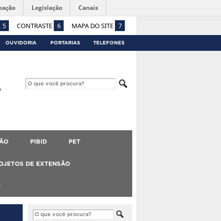
mação
Legislação
Canais
5
CONTRASTE
6
MAPA DO SITE
7
OUVIDORIA
PORTARIAS
TELEFONES
ÃO
PIBID
PET
OJETOS DE EXTENSÃO
O