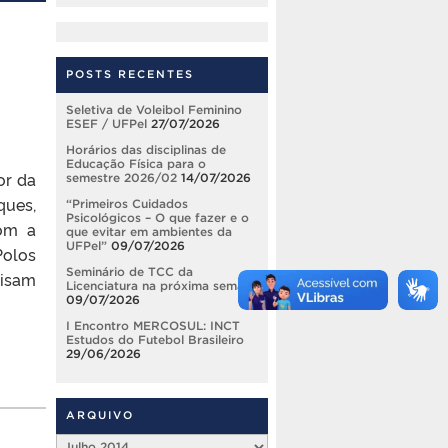
POSTS RECENTES
Seletiva de Voleibol Feminino
ESEF / UFPel
27/07/2026
Horários das disciplinas de
Educação Física para o
or da
semestre 2026/02
14/07/2026
ues,
“Primeiros Cuidados
Psicológicos – O que fazer e o
com a
que evitar em ambientes da
UFPel”
09/07/2026
Polos
Seminário de TCC da
visam
Licenciatura na próxima semana
09/07/2026
I Encontro MERCOSUL: INCT
Estudos do Futebol Brasileiro
29/06/2026
ARQUIVO
Arquivo