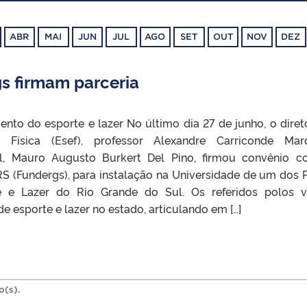
ABR
MAI
JUN
JUL
AGO
SET
OUT
NOV
DEZ
s firmam parceria
nto do esporte e lazer No último dia 27 de junho, o diret
Física (Esef), professor Alexandre Carriconde Marq
el, Mauro Augusto Burkert Del Pino, firmou convênio 
S (Fundergs), para instalação na Universidade de um dos 
 e Lazer do Rio Grande do Sul. Os referidos polos 
de esporte e lazer no estado, articulando em […]
o(s).