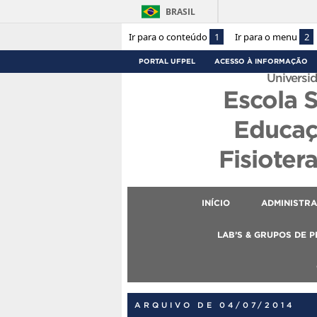
BRASIL
Ir para o conteúdo
1
Ir para o menu
2
PORTAL UFPEL
ACESSO À INFORMAÇÃO
Universid
Escola 
Educaç
Fisioter
INÍCIO
ADMINISTR
LAB’S & GRUPOS DE 
ARQUIVO DE 04/07/2014