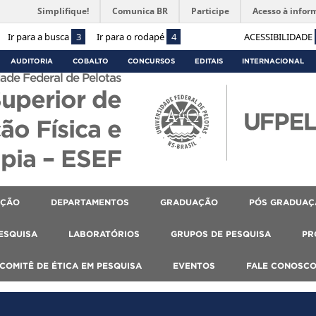
Simplifique!
Comunica BR
Participe
Acesso à infor
Ir para a busca
3
Ir para o rodapé
4
ACESSIBILIDADE
AUDITORIA
COBALTO
CONCURSOS
EDITAIS
INTERNACIONAL
ade Federal de Pelotas
Superior de
ão Física e
apia – ESEF
AÇÃO
DEPARTAMENTOS
GRADUAÇÃO
PÓS GRADUAÇ
PESQUISA
LABORATÓRIOS
GRUPOS DE PESQUISA
PR
COMITÊ DE ÉTICA EM PESQUISA
EVENTOS
FALE CONOSC