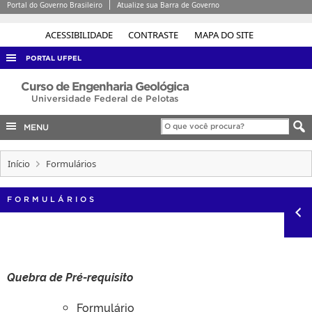
Portal do Governo Brasileiro
Atualize sua Barra de Governo
ACESSIBILIDADE
CONTRASTE
MAPA DO SITE
PORTAL UFPEL
ACESSO À INFORMAÇÃO
Curso de Engenharia Geológica
Universidade Federal de Pelotas
AUDITORIA
MENU
COBALTO
CONCURSOS
Início
Formulários
EDITAIS
FORMULÁRIOS
INTERNACIONAL
OUVIDORIA
PORTARIAS
TELEFONES
Quebra de Pré-requisito
Formulário