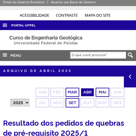
Portal do Governo Brasileiro
Atualize sua Barra de Governo
ACESSIBILIDADE
CONTRASTE
MAPA DO SITE
PORTAL UFPEL
ACESSO À INFORMAÇÃO
Curso de Engenharia Geológica
Universidade Federal de Pelotas
AUDITORIA
MENU
COBALTO
CONCURSOS
ARQUIVO DE ABRIL 2025
EDITAIS
INTERNACIONAL
JAN
FEV
MAR
ABR
MAI
JUN
OUVIDORIA
JUL
AGO
SET
OUT
NOV
DEZ
PORTARIAS
TELEFONES
Resultado dos pedidos de quebras
de pré-requisito 2025/1